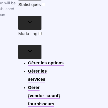
nd will be
Statistiques
Statistiques
ublished
oon
Marketing
Marketing
Gérer les options
Gérer les
services
Gérer
{vendor_count}
fournisseurs