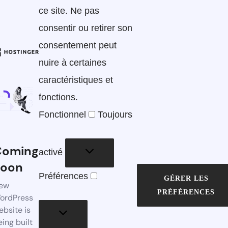
ce site. Ne pas
consentir ou retirer son
consentement peut
nuire à certaines
caractéristiques et
fonctions.
Fonctionnel
Fonctionnel
Toujours
Coming
activé
Soon
Préférences
Préférences
GÉRER LES
ew
PRÉFÉRENCES
ordPress
ebsite is
eing built